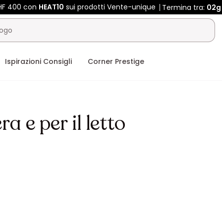
CHF 400 con
HEAT10
sui prodotti Vente-unique
Termina tra:
02g
Ispirazioni Consigli
Corner Prestige
a e per il letto