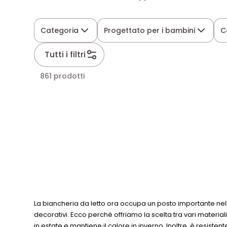
Categoria
Progettato per i bambini
C
Tutti i filtri
861 prodotti
La biancheria da letto ora occupa un posto importante nella d
decorativi. Ecco perché offriamo la scelta tra vari materiali
in estate e mantiene il calore in inverno. Inoltre, è resist