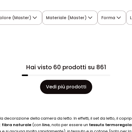
olore (Master)
Materiale (Master)
Forma
Hai visto 60 prodotti su 861
Vedi più prodotti
ecorazione della camera da letto. In effetti, il set da letto, il coprip
:
fibra naturale
(con
lino
, noto per essere un
tessuto termoregola
ente e si asciuga molto rapidamente), in tessuto e in cotone (noto per 