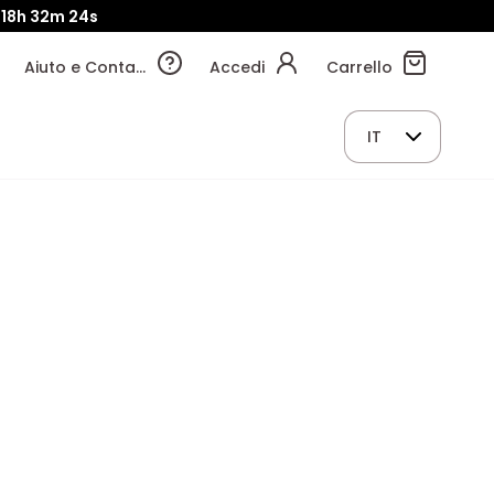
18h
32m
23s
Aiuto e Contatti
Accedi
Carrello
IT