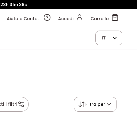
23h
31m
37s
Aiuto e Contatti
Accedi
Carrello
IT
i i filtri
Filtra per