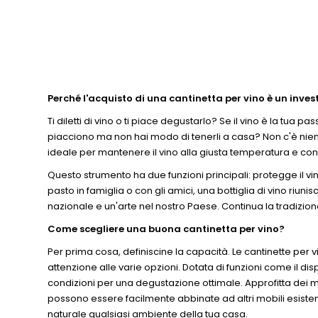
Perché l'acquisto di una cantinetta per vino è un inves
Ti diletti di vino o ti piace degustarlo? Se il vino è la tua 
piacciono ma non hai modo di tenerli a casa? Non c'è nient
ideale per mantenere il vino alla giusta temperatura e contr
Questo strumento ha due funzioni principali: protegge il vi
pasto in famiglia o con gli amici, una bottiglia di vino riuni
nazionale e un'arte nel nostro Paese. Continua la tradizione
Come scegliere una buona cantinetta per vino?
Per prima cosa, definiscine la capacità. Le cantinette per 
attenzione alle varie opzioni. Dotata di funzioni come il d
condizioni per una degustazione ottimale. Approfitta dei mi
possono essere facilmente abbinate ad altri mobili esistent
naturale qualsiasi ambiente della tua casa.