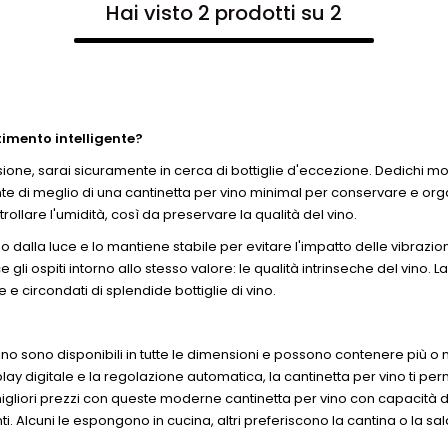
Hai visto 2 prodotti su 2
timento intelligente?
passione, sarai sicuramente in cerca di bottiglie d'eccezione. Dedichi mo
e di meglio di una cantinetta per vino minimal per conservare e organi
ollare l'umidità, così da preservare la qualità del vino.
no dalla luce e lo mantiene stabile per evitare l'impatto delle vibrazi
sce gli ospiti intorno allo stesso valore: le qualità intrinseche del vin
 e circondati di splendide bottiglie di vino.
vino sono disponibili in tutte le dimensioni e possono contenere più o
isplay digitale e la regolazione automatica, la cantinetta per vino ti
gliori prezzi con queste moderne cantinetta per vino con capacità da 
i. Alcuni le espongono in cucina, altri preferiscono la cantina o la s