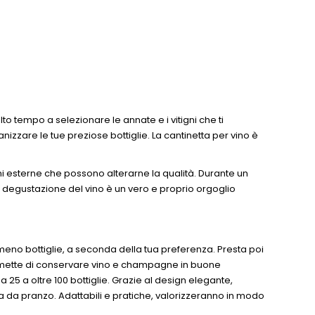
lto tempo a selezionare le annate e i vitigni che ti
zzare le tue preziose bottiglie. La cantinetta per vino è
oni esterne che possono alterarne la qualità. Durante un
o. La degustazione del vino è un vero e proprio orgoglio
 meno bottiglie, a seconda della tua preferenza. Presta poi
 permette di conservare vino e champagne in buone
25 a oltre 100 bottiglie. Grazie al design elegante,
ala da pranzo. Adattabili e pratiche, valorizzeranno in modo