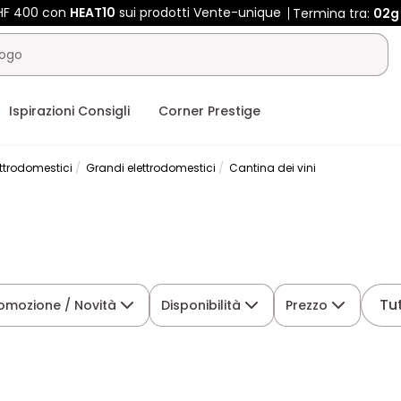
CHF 400 con
HEAT10
sui prodotti Vente-unique
Termina tra:
02g
Ispirazioni Consigli
Corner Prestige
ettrodomestici
Grandi elettrodomestici
Cantina dei vini
Tutt
omozione / Novità
Disponibilità
Prezzo