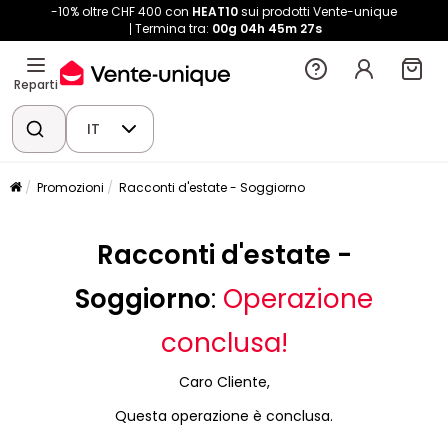
-10% oltre CHF 400 con
HEAT10
sui prodotti Vente-unique
Termina tra:
00g
04h
45m
27s
Reparti
IT
Promozioni
Racconti d'estate - Soggiorno
Racconti d'estate -
Soggiorno
:
Operazione
conclusa!
Caro Cliente,
Questa operazione è conclusa.