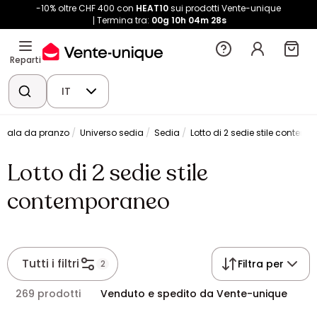
-10% oltre CHF 400 con
HEAT10
sui prodotti Vente-unique
Termina tra:
00g
10h
04m
28s
Reparti
IT
a sala da pranzo
Universo sedia
Sedia
Lotto di 2 sedie stile contem
Lotto di 2 sedie stile
contemporaneo
Tutti i filtri
Filtra per
2
269 prodotti
Venduto e spedito da Vente-unique