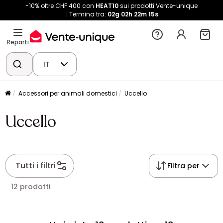
-10% oltre CHF 400 con
HEAT10
sui prodotti Vente-unique
Termina tra:
02g
02h
22m
15s
Reparti
IT
Accessori per animali domestici
Uccello
Uccello
Tutti i filtri
Filtra per
12 prodotti