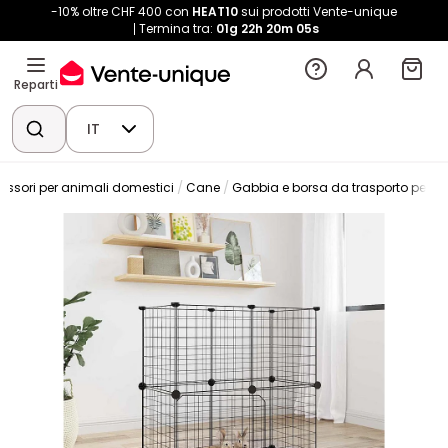
-10% oltre CHF 400 con
HEAT10
sui prodotti Vente-unique
Termina tra:
01g
22h
20m
04s
Reparti
IT
essori per animali domestici
Cane
Gabbia e borsa da trasporto per a