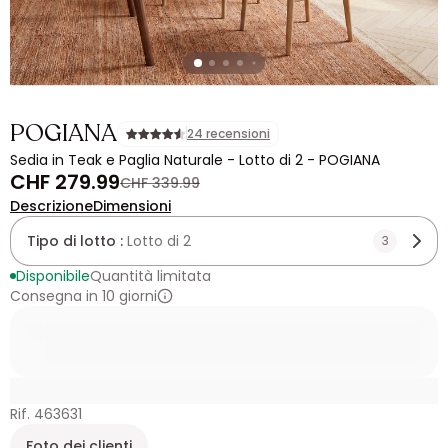
POGIANA
24 recensioni
Sedia in Teak e Paglia Naturale - Lotto di 2 - POGIANA
CHF 279.99
CHF 339.99
Descrizione
Dimensioni
Tipo di lotto :
Lotto di 2
3
Disponibile
Quantità limitata
Consegna in 10 giorni
Rif. 463631
Foto dei clienti