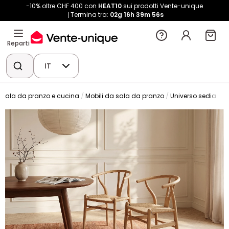
-10% oltre CHF 400 con
HEAT10
sui prodotti Vente-unique
Termina tra:
02g
16h
39m
56s
Reparti
IT
Sala da pranzo e cucina
Mobili da sala da pranzo
Universo sedia
S