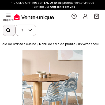
-10% oltre CHF 450 con
ENJOY10
sui prodotti Vente-unique
Termina tra:
00g
15h
54m
26s
Reparti
IT
Sala da pranzo e cucina
Mobili da sala da pranzo
Universo sedia
S