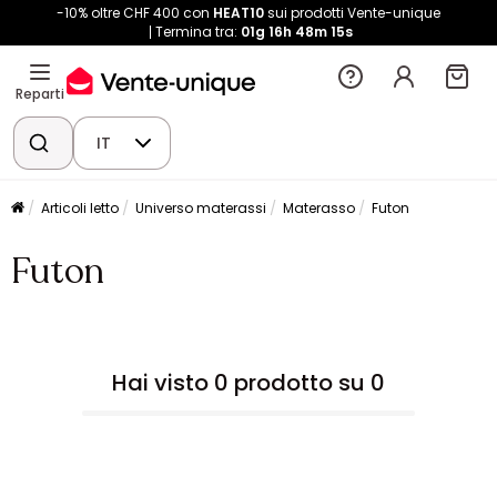
-10% oltre CHF 400 con
HEAT10
sui prodotti Vente-unique
Termina tra:
01g
16h
48m
13s
Reparti
IT
Articoli letto
Universo materassi
Materasso
Futon
Futon
Hai visto 0 prodotto su 0