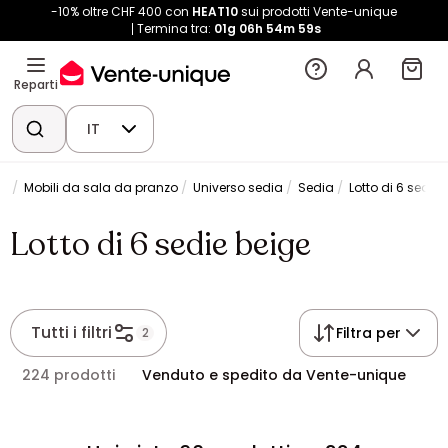
-10% oltre CHF 400 con
HEAT10
sui prodotti Vente-unique
Termina tra:
01g
06h
54m
58s
Reparti
IT
na
Mobili da sala da pranzo
Universo sedia
Sedia
Lotto di 6 sedie 
Lotto di 6 sedie beige
Tutti i filtri
Filtra per
2
224 prodotti
Venduto e spedito da Vente-unique