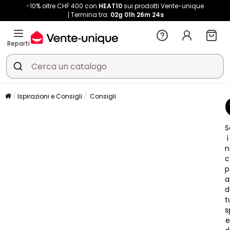
-10% oltre CHF 400 con
HEAT10
sui prodotti Vente-unique
Termina tra:
02g
01h
26m
22s
Reparti
Ispirazioni e Consigli
Consigli
S
i
n
c
p
a
d
t
s
e