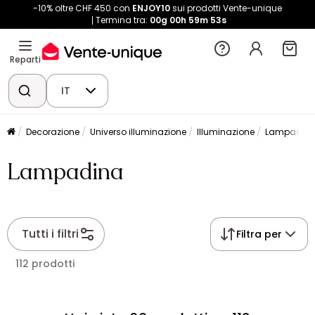
-10% oltre CHF 450 con
ENJOY10
sui prodotti Vente-unique
Termina tra:
00g
00h
59m
53s
Reparti
IT
Decorazione
Universo illuminazione
Illuminazione
Lampadin
Lampadina
Tutti i filtri
Filtra per
112 prodotti