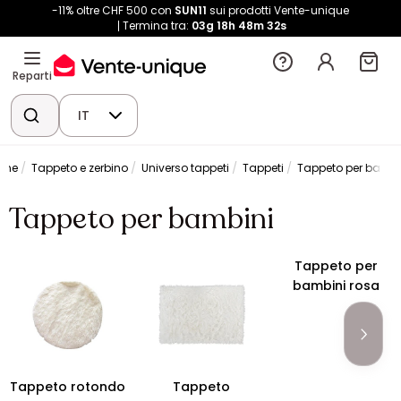
-11% oltre CHF 500 con
SUN11
sui prodotti Vente-unique
Termina tra:
03g
18h
48m
32s
Reparti
IT
one
Tappeto e zerbino
Universo tappeti
Tappeti
Tappeto per bambi
Tappeto per bambini
Tappeto per
bambini rosa
Tappeto rotondo
Tappeto