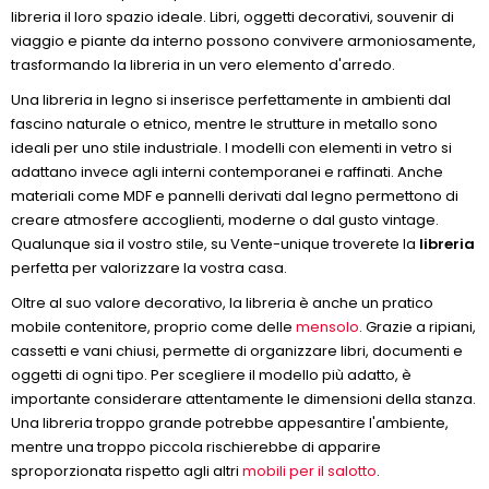
libreria il loro spazio ideale. Libri, oggetti decorativi, souvenir di
viaggio e piante da interno possono convivere armoniosamente,
trasformando la libreria in un vero elemento d'arredo.
Una libreria in legno si inserisce perfettamente in ambienti dal
fascino naturale o etnico, mentre le strutture in metallo sono
ideali per uno stile industriale. I modelli con elementi in vetro si
adattano invece agli interni contemporanei e raffinati. Anche
materiali come MDF e pannelli derivati dal legno permettono di
creare atmosfere accoglienti, moderne o dal gusto vintage.
Qualunque sia il vostro stile, su Vente-unique troverete la
libreria
perfetta per valorizzare la vostra casa.
Oltre al suo valore decorativo, la libreria è anche un pratico
mobile contenitore, proprio come delle
mensolo
. Grazie a ripiani,
cassetti e vani chiusi, permette di organizzare libri, documenti e
oggetti di ogni tipo. Per scegliere il modello più adatto, è
importante considerare attentamente le dimensioni della stanza.
Una libreria troppo grande potrebbe appesantire l'ambiente,
mentre una troppo piccola rischierebbe di apparire
sproporzionata rispetto agli altri
mobili per il salotto
.