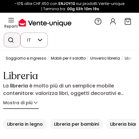
-10% oltre CHF 450 con
ENJOY10
sui prodotti Vente-unique
Termina tra:
00g
03h
10m
19s
Reparti
IT
Soggiorno e ingresso
Mobili per il salotto
Universo libreria
Libreria
Libreria
La
libreria
è molto più di un semplice mobile
contenitore: valorizza libri, oggetti decorativi e
ricordi, contribuendo a organizzare e personalizzare
Mostra di più
gli spazi. Alta, stretta, a parete o dal design
contemporaneo, si adatta facilmente a ogni
ambiente della casa. Scoprite la libreria ideale per
Libreria in legno
Libreria per bambini
Libreria bia
unire praticità, stile ed eleganza nel vostro
arredamento.