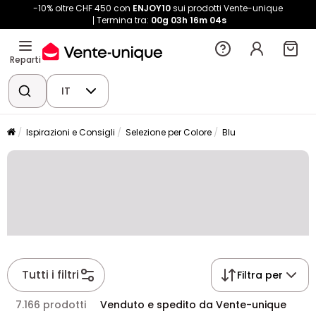
-10% oltre CHF 450 con
ENJOY10
sui prodotti Vente-unique
Termina tra:
00g
03h
16m
03s
Reparti
IT
Ispirazioni e Consigli
Selezione per Colore
Blu
Tutti i filtri
Filtra per
7.166 prodotti
Venduto e spedito da Vente-unique