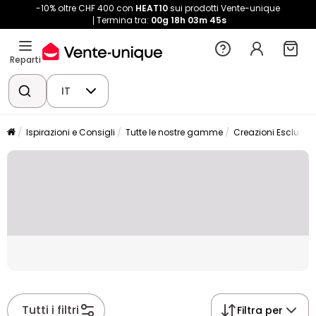
-10% oltre CHF 400 con
HEAT10
sui prodotti Vente-unique
Termina tra:
00g
18h
03m
45s
Reparti
IT
Ispirazioni e Consigli
Tutte le nostre gamme
Creazioni Esclusive
Placeholder
Tutti i filtri
Filtra per