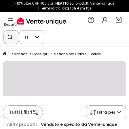
-10% oltre CHF 400 con
HEAT10
sui prodotti Vente-unique
Termina tra:
02g
16h
42m
15s
Reparti
IT
Ispirazioni e Consigli
Selezione per Colore
Verde
Tutti i filtri
Filtra per
7.948 prodotti
Venduto e spedito da Vente-unique