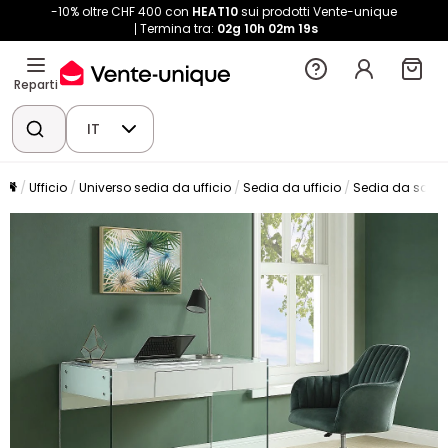
-10% oltre CHF 400 con
HEAT10
sui prodotti Vente-unique
Termina tra:
02g
10h
02m
19s
Reparti
IT
Ufficio
Universo sedia da ufficio
Sedia da ufficio
Sedia da scriv