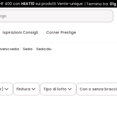
CHF 400 con
HEAT10
sui prodotti Vente-unique
Termina tra:
01g
Ispirazioni Consigli
Corner Prestige
iverso sedia
Sedia
Sedia blu
r)
Finitura
Tipo di lotto
Con o senza bracci