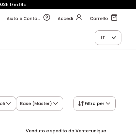
03h
17m
13s
Aiuto e Contatti
Accedi
Carrello
IT
oli
Base (Master)
Filtra per
Venduto e spedito da Vente-unique