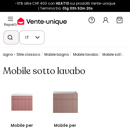
-10% oltre CHF 400 con
HEAT10
sui prodotti Vente-unique
Termina tra:
01g
03h
52m
20s
Reparti
IT
 bagno - Stile classico
Mobile bagno
Mobile lavabo
Mobile sotto la
Mobile sotto lavabo
Mobile per
Mobile per