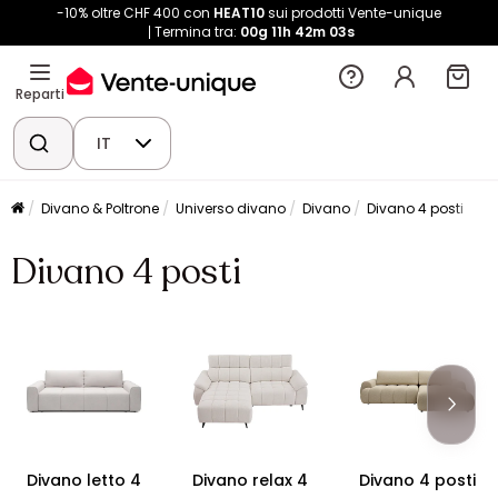
-10% oltre CHF 400 con
HEAT10
sui prodotti Vente-unique
Termina tra:
00g
11h
42m
02s
Reparti
IT
Divano & Poltrone
Universo divano
Divano
Divano 4 posti
Divano 4 posti
Divano letto 4
Divano relax 4
Divano 4 posti