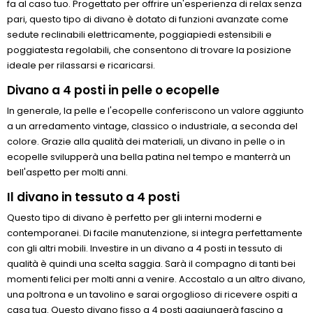
fa al caso tuo. Progettato per offrire un'esperienza di relax senza
pari, questo tipo di divano è dotato di funzioni avanzate come
sedute reclinabili elettricamente, poggiapiedi estensibili e
poggiatesta regolabili, che consentono di trovare la posizione
ideale per rilassarsi e ricaricarsi.
Divano a 4 posti in pelle o ecopelle
In generale, la pelle e l'ecopelle conferiscono un valore aggiunto
a un arredamento vintage, classico o industriale, a seconda del
colore. Grazie alla qualità dei materiali, un divano in pelle o in
ecopelle svilupperà una bella patina nel tempo e manterrà un
bell'aspetto per molti anni.
Il divano in tessuto a 4 posti
Questo tipo di divano è perfetto per gli interni moderni e
contemporanei. Di facile manutenzione, si integra perfettamente
con gli altri mobili. Investire in un divano a 4 posti in tessuto di
qualità è quindi una scelta saggia. Sarà il compagno di tanti bei
momenti felici per molti anni a venire. Accostalo a un altro divano,
una poltrona e un tavolino e sarai orgoglioso di ricevere ospiti a
casa tua. Questo divano fisso a 4 posti aggiungerà fascino a