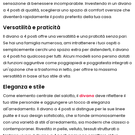
sensazione di benessere incomparabile. Investendo in un divano
a 4 posti di qualità, sceglierai uno spazio di comfort oversize che
diventerà rapidamente il posto preferito della tua casa.
Versatilità e praticità
Il divano a 4 posti offre una versatilità e una praticità senza pari.
Se hai una famiglia numerosa, ami intrattenere i tuoi ospiti o
semplicemente cerchi uno spazio extra per distenderti, il divano
a 4 posti ha qualcosa per tutti. Alcuni modelli sono persino dotati
di funzioni aggiuntive come poggiapiedi e poggiatesta integrati o
un'opzione che si trasforma in letto, per offrire la massima
versatilità in base al tuo stile di vita.
Eleganza e stile
Come elemento centrale del salotto, il
divano
deve riflettere il
tuo stile personale e aggiungere un tocco di eleganza
all'arredamento. Il divano a 4 posti si distingue per le sue linee
pulite e il suo design sofisticato, che si fonde armoniosamente
con una varietà di stili d'arredamento, sia moderni che classici o
contemporanei. Rivestito in pelle, velluto, tessuti strutturati o