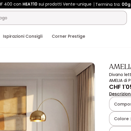
CHF 400 con
HEAT10
sui prodotti Vente-unique
Termina tra:
00g
Ispirazioni Consigli
Corner Prestige
AMELI
Divano let
AMELIA di
CHF 1'0
Descrizio
Composi
Colore 