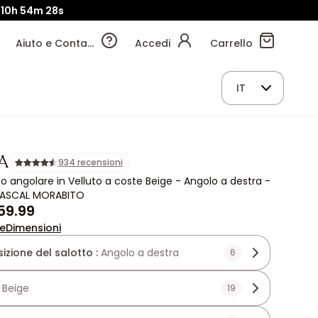
10h
54m
26s
Aiuto e Contatti
Accedi
Carrello
IT
A
934 recensioni
to angolare in Velluto a coste Beige - Angolo a destra -
 PASCAL MORABITO
59.99
ne
Dimensioni
zione del salotto :
Angolo a destra
6
:
Beige
19