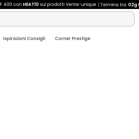
CHF 400 con
HEAT10
sui prodotti Vente-unique
Termina tra:
02g
Ispirazioni Consigli
Corner Prestige