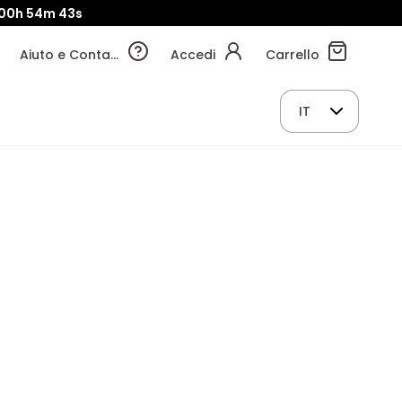
00h
54m
41s
Aiuto e Contatti
Accedi
Carrello
IT