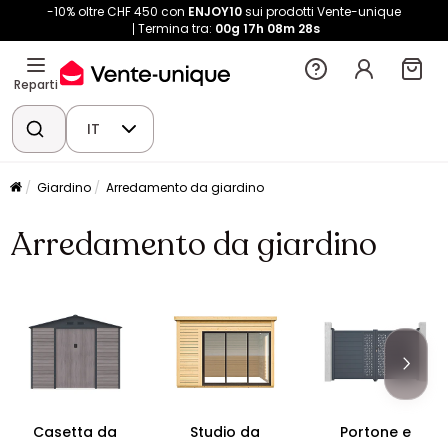
-10% oltre CHF 450 con
ENJOY10
sui prodotti Vente-unique
Termina tra:
00g
17h
08m
27s
Reparti
IT
Giardino
Arredamento da giardino
Arredamento da giardino
Casetta da
Studio da
Portone e