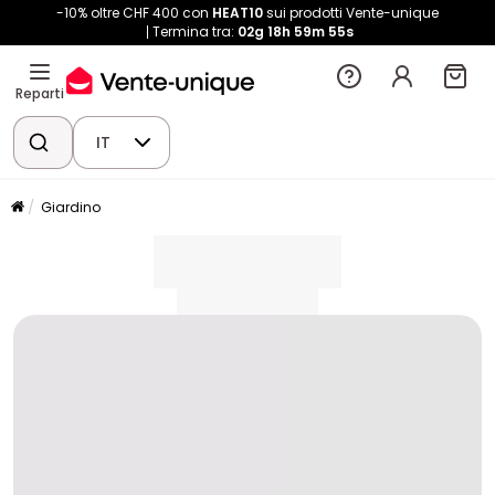
-10% oltre CHF 400 con
HEAT10
sui prodotti Vente-unique
Termina tra:
02g
18h
59m
55s
Reparti
IT
Giardino
placeholder
placeholder