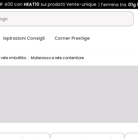
CHF 400 con
HEAT10
sui prodotti Vente-unique
Termina tra:
01g
Ispirazioni Consigli
Corner Prestige
rete imbottita
Materasso e rete contenitore