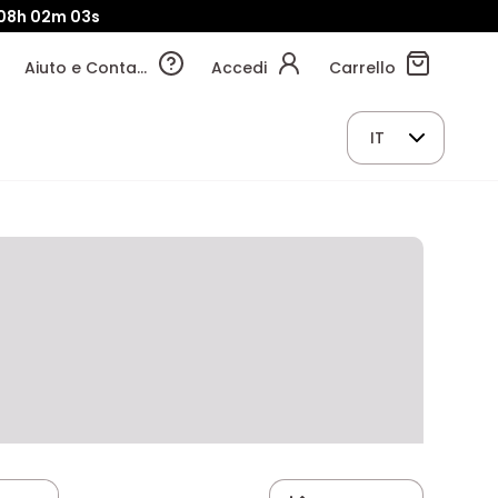
08h
02m
02s
Aiuto e Contatti
Accedi
Carrello
IT