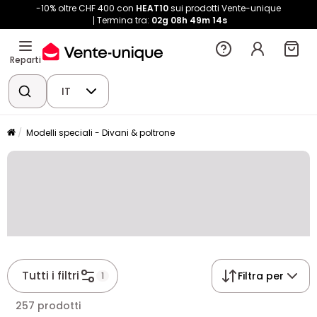
-10% oltre CHF 400 con
HEAT10
sui prodotti Vente-unique
Termina tra:
02g
08h
49m
13s
Reparti
IT
Modelli speciali - Divani & poltrone
Tutti i filtri
Filtra per
1
257 prodotti