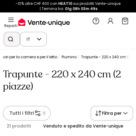
-10% oltre CHF 400 con
HEAT10
sui prodotti Vente-unique
Termina tra:
01g
08h
03m
49s
Reparti
IT
sori per la camera e per il letto
Piumino
Trapunte - 220 x 240 cm (2 pi
Trapunte - 220 x 240 cm (2
piazze)
Tutti i filtri
Filtra per
1
21 prodotti
Venduto e spedito da Vente-unique