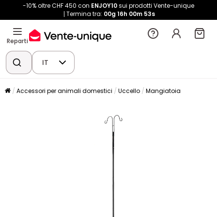
-10% oltre CHF 450 con
ENJOY10
sui prodotti Vente-unique
Termina tra:
00g
16h
00m
53s
Reparti
IT
Accessori per animali domestici
Uccello
Mangiatoia