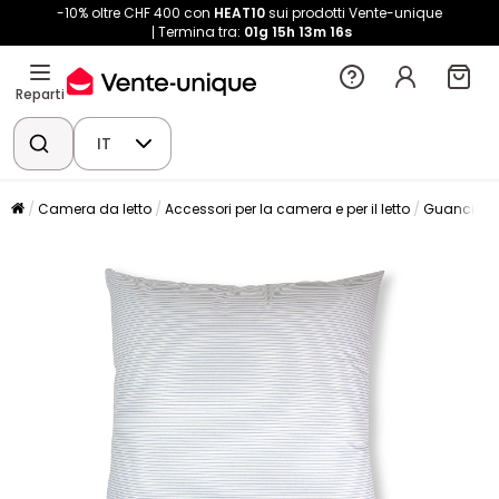
-10% oltre CHF 400 con
HEAT10
sui prodotti Vente-unique
Termina tra:
01g
15h
13m
16s
Reparti
IT
Camera da letto
Accessori per la camera e per il letto
Guanciale