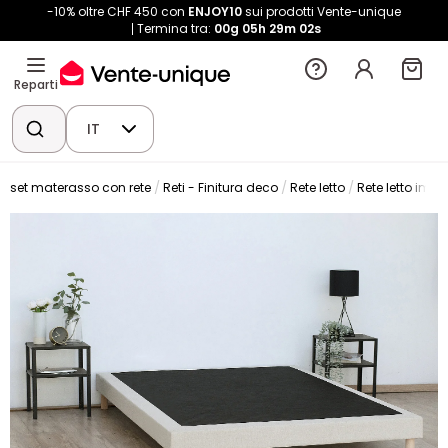
-10% oltre CHF 450 con
ENJOY10
sui prodotti Vente-unique
Termina tra:
00g
05h
29m
02s
Reparti
IT
 e set materasso con rete
Reti - Finitura deco
Rete letto
Rete letto imbo