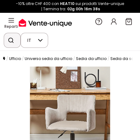
-10% oltre CHF 400 con
HEAT10
sui prodotti Vente-unique
Termina tra:
02g
00h
16m
37s
Reparti
IT
Ufficio
Universo sedia da ufficio
Sedia da ufficio
Sedia da scriv