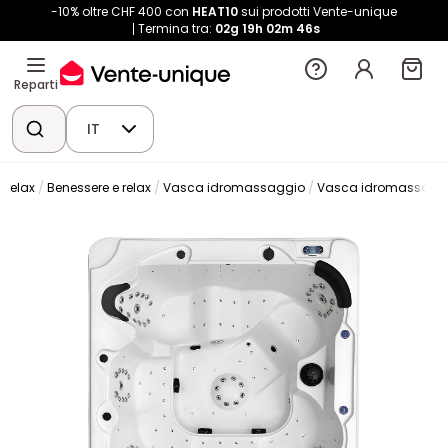
-10% oltre CHF 400 con
HEAT10
sui prodotti Vente-unique
Termina tra:
02g
19h
02m
46s
Reparti
IT
 relax
Benessere e relax
Vasca idromassaggio
Vasca idromassaggi