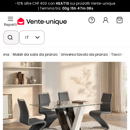
-10% oltre CHF 400 con
HEAT10
sui prodotti Vente-unique
Termina tra:
00g
15h
47m
08s
Reparti
IT
ucina
Mobili da sala da pranzo
Universo tavolo da pranzo
Tavolo da