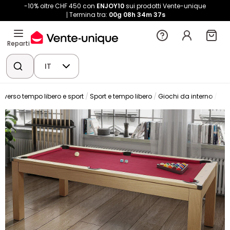
-10% oltre CHF 450 con
ENJOY10
sui prodotti Vente-unique
Termina tra:
00g
08h
34m
37s
Reparti
IT
niverso tempo libero e sport
Sport e tempo libero
Giochi da interno
Bil