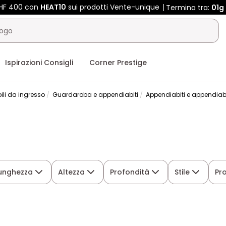
CHF 400 con
HEAT10
sui prodotti Vente-unique
Termina tra:
01g
Ispirazioni Consigli
Corner Prestige
ili da ingresso
Guardaroba e appendiabiti
Appendiabiti e appendiab
unghezza
Altezza
Profondità
Stile
Pr