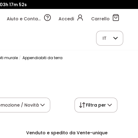
03h
17m
51s
Aiuto e Contatti
Accedi
Carrello
IT
iti murale
Appendiabiti da terra
omozione / Novità
Filtra per
Venduto e spedito da Vente-unique