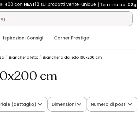
CHF 400 con
HEAT10
sui prodotti Vente-unique
Termina tra:
02g
Ispirazioni Consigli
Corner Prestige
asa
Biancheria letto
Biancheria da letto 160x200 cm
160x200 cm
riale (dettaglio)
Dimensioni
Numero di posti