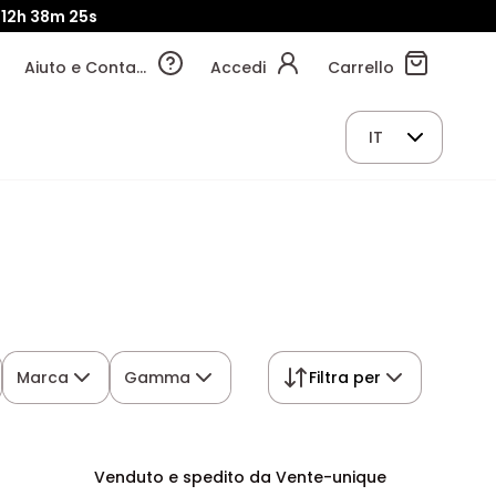
12h
38m
24s
Aiuto e Contatti
Accedi
Carrello
IT
Marca
Gamma
Filtra per
Venduto e spedito da Vente-unique