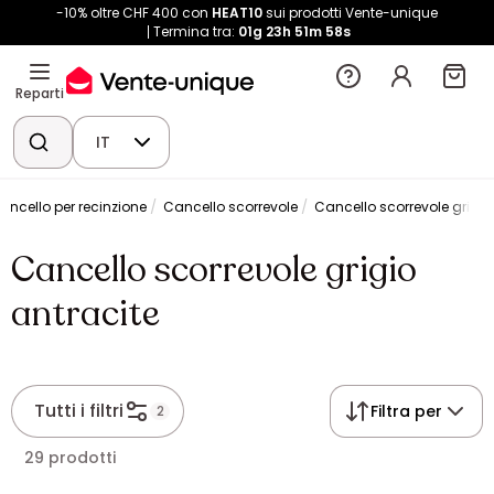
-10% oltre CHF 400 con
HEAT10
sui prodotti Vente-unique
Termina tra:
01g
23h
51m
58s
Reparti
IT
ancello per recinzione
Cancello scorrevole
Cancello scorrevole grigio
Cancello scorrevole grigio
antracite
Tutti i filtri
Filtra per
2
29 prodotti