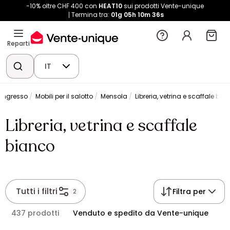
-10% oltre CHF 400 con
HEAT10
sui prodotti Vente-unique
Termina tra:
01g
05h
10m
36s
Reparti
IT
 ingresso
Mobili per il salotto
Mensola
Libreria, vetrina e scaffale bia
Libreria, vetrina e scaffale
bianco
Tutti i filtri
Filtra per
2
437 prodotti
Venduto e spedito da Vente-unique