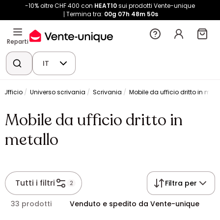
-10% oltre CHF 400 con
HEAT10
sui prodotti Vente-unique
Termina tra:
00g
07h
48m
50s
Reparti
IT
Ufficio
Universo scrivania
Scrivania
Mobile da ufficio dritto in meta
Mobile da ufficio dritto in
metallo
Tutti i filtri
Filtra per
2
33 prodotti
Venduto e spedito da Vente-unique