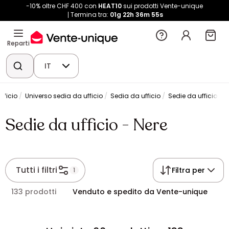
-10% oltre CHF 400 con
HEAT10
sui prodotti Vente-unique
Termina tra:
01g
22h
36m
55s
Reparti
IT
Ufficio
Universo sedia da ufficio
Sedia da ufficio
Sedie da ufficio - N
Sedie da ufficio - Nere
Tutti i filtri
Filtra per
1
133 prodotti
Venduto e spedito da Vente-unique