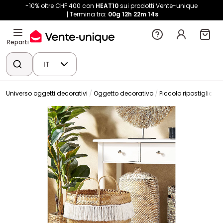
-10% oltre CHF 400 con
HEAT10
sui prodotti Vente-unique
Termina tra:
00g
12h
22m
13s
Reparti
IT
Universo oggetti decorativi
Oggetto decorativo
Piccolo ripostiglio
C