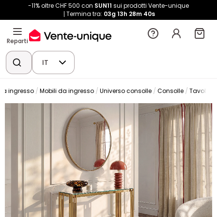
-11% oltre CHF 500 con
SUN11
sui prodotti Vente-unique
Termina tra:
03g
13h
28m
39s
Reparti
IT
 da ingresso
Mobili da ingresso
Universo consolle
Consolle
Tavolo c