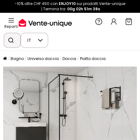
-10% oltre CHF 450 con
ENJOY10
sui prodotti Vente-unique
Termina tra:
00g
02h
51m
37s
Reparti
IT
Bagno
Universo doccia
Doccia
Piatto doccia