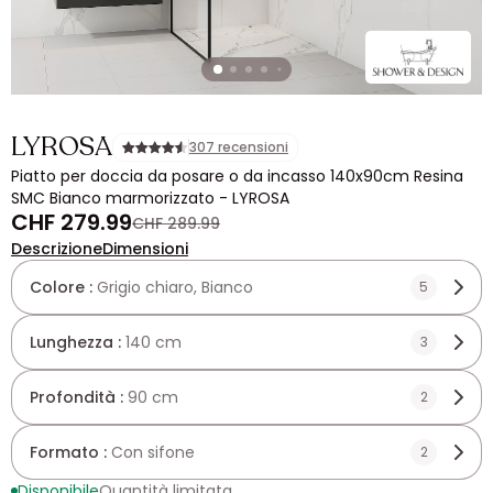
LYROSA
307 recensioni
Piatto per doccia da posare o da incasso 140x90cm Resina
SMC Bianco marmorizzato - LYROSA
CHF 279.99
CHF 289.99
Descrizione
Dimensioni
Colore :
Grigio chiaro, Bianco
5
Lunghezza :
140 cm
3
Profondità :
90 cm
2
Formato :
Con sifone
2
Disponibile
Quantità limitata