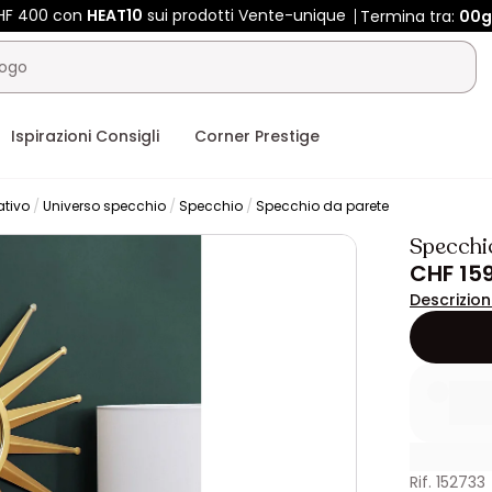
CHF 400 con
HEAT10
sui prodotti Vente-unique
Termina tra:
00g
Ispirazioni Consigli
Corner Prestige
ativo
Universo specchio
Specchio
Specchio da parete
Specchi
CHF 159
Descrizio
Rif. 152733