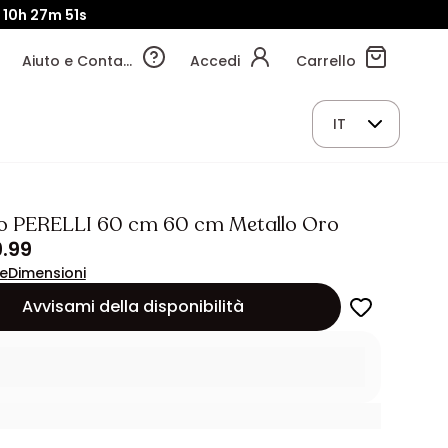
10h
27m
49s
Aiuto e Contatti
Accedi
Carrello
IT
o PERELLI 60 cm 60 cm Metallo Oro
.99
ne
Dimensioni
Avvisami della disponibilità