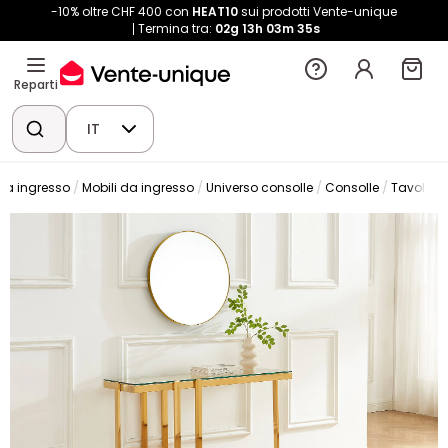
-10% oltre CHF 400 con
HEAT10
sui prodotti Vente-unique
Termina tra:
02g
13h
03m
34s
Reparti
IT
 da ingresso
Mobili da ingresso
Universo consolle
Consolle
Tavolo c