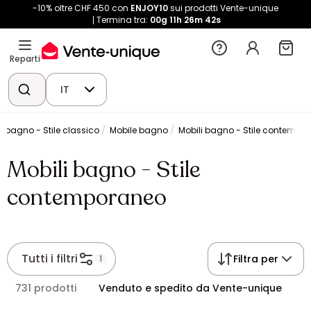
-10% oltre CHF 450 con
ENJOY10
sui prodotti Vente-unique
Termina tra:
00g
11h
26m
41s
Reparti
IT
i bagno - Stile classico
Mobile bagno
Mobili bagno - Stile contempo
Mobili bagno - Stile
contemporaneo
Tutti i filtri
Filtra per
1
731 prodotti
Venduto e spedito da Vente-unique