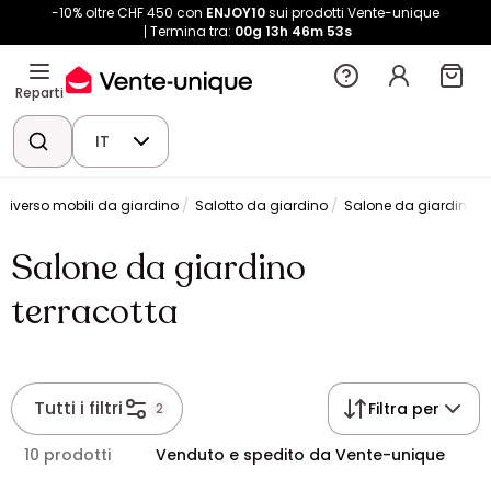
-10% oltre CHF 450 con
ENJOY10
sui prodotti Vente-unique
Termina tra:
00g
13h
46m
53s
Reparti
IT
niverso mobili da giardino
Salotto da giardino
Salone da giardino te
Salone da giardino
terracotta
Tutti i filtri
Filtra per
2
10 prodotti
Venduto e spedito da Vente-unique