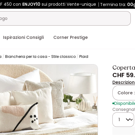
CHF 450 con
ENJOY10
sui prodotti Vente-unique
Termina tra:
00
Ispirazioni Consigli
Corner Prestige
a
Biancheria per la casa - Stile classico
Plaid
Coperta
CHF 59
Descrizio
Colore 
Disponibil
Consegnato
Quantità