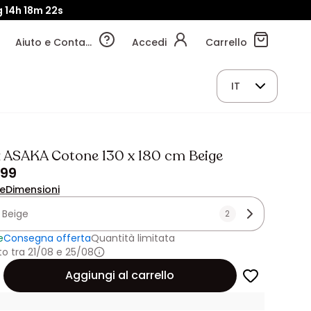
g
14h
18m
21s
Aiuto e Contatti
Accedi
Carrello
IT
 ASAKA Cotone 130 x 180 cm Beige
.99
ne
Dimensioni
:
Beige
2
e
Consegna offerta
Quantità limitata
 tra 21/08 e 25/08
Aggiungi al carrello