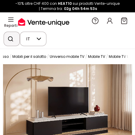
-10% oltre CHF 400 con
HEAT10
sui prodotti Vente-unique
Termina tra:
02g
04h
54m
53s
Reparti
IT
resso
Mobili per il salotto
Universo mobile TV
Mobile TV
Mobile TV bas